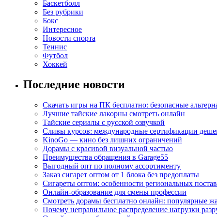
Баскетболл
Без рубрики
Бокс
Интересное
Новости спорта
Теннис
Футбол
Хоккей
Последние новости
Скачать игры на ПК бесплатно: безопасные альтерн
Лучшие тайские лакорны смотреть онлайн
Тайские сериалы с русской озвучкой
Сливы курсов: международные сертификации деше
KinoGo — кино без лишних ограничений
Дорамы с красивой визуальной частью
Преимущества обращения в Garage55
Выгодный опт по полному ассортименту
Заказ сигарет оптом от 1 блока без предоплаты
Сигареты оптом: особенности региональных поста
Онлайн-образование для смены профессии
Смотреть дорамы бесплатно онлайн: популярные 
Почему неправильное распределение нагрузки разр