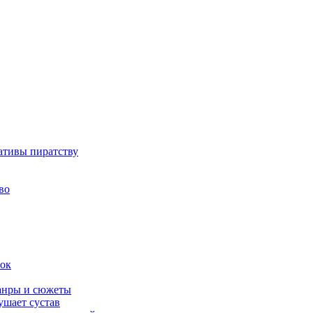
ативы пиратству
во
вок
жанры и сюжеты
ушает сустав