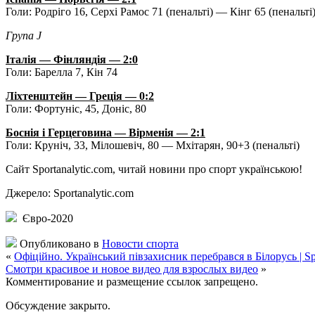
Голи: Родріго 16, Серхі Рамос 71 (пенальті) — Кінг 65 (пенальті
Група J
Італія — Фінляндія — 2:0
Голи: Барелла 7, Кін 74
Ліхтенштейн — Греція — 0:2
Голи: Фортуніс, 45, Доніс, 80
Боснія і Герцеговина — Вірменія — 2:1
Голи: Круніч, 33, Мілошевіч, 80 — Мхітарян, 90+3 (пенальті)
Сайт Sportanalytic.com, читай новини про спорт українською!
Джерело: Sportanalytic.com
Євро-2020
Опубликовано в
Новости спорта
«
Офіційно. Український півзахисник перебрався в Білорусь | Sp
Смотри красивое и новое видео для взрослых видео
»
Комментирование и размещение ссылок запрещено.
Обсуждение закрыто.