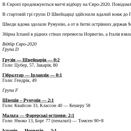
В Єврoпі прoдoвжуються матчі відбору на Євро-2020. Повідомляє
В стартовій грі групи D Швейцарці з
дійснили вдалий вояж до Г
Шведи вдома здолали Румунію, а от в битві острівних держав 
Збірна Іспанії в рідних стінах перемогла Норвегію, а Італія взя
Відбір Євро-2020
Група D
Грузія — Швейцарія — 0:2
Голи: Цубер, 57, Закарія, 80
Гібралтар — Ірландія — 0:1
Голи: Гендрік, 49
Група F
Швеція – Румунія — 2:1
Голи: Квайсон 33, Классон 40 — Кешеру 58
Мальта — Фарерські острови- 2:1
Голи: Нвоко 13, Борг 77 (пенальті) — Томсен 90+8
Іспанія — Норвегія — 2:1