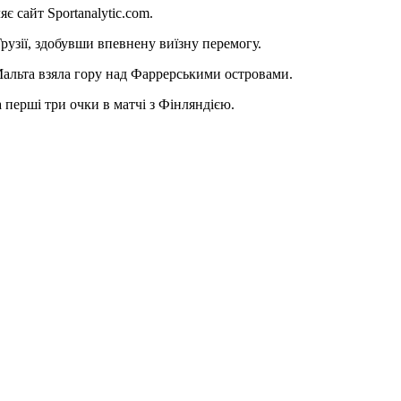
 сайт Sportanalytic.com.
рузії, здобувши впевнену виїзну перемогу.
Мальта взяла гору над Фаррерськими островами.
ла перші три очки в матчі з Фінляндією.