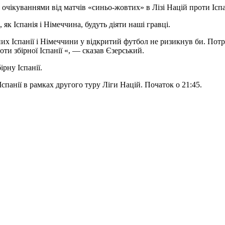
очікуваннями від матчів «синьо-жовтих» в Лізі Націй проти Іспан
як Іспанія і Німеччина, будуть діяти наші гравці.
них Іспанії і Німеччини у відкритий
футбол не ризикнув би. Потр
оти збірної Іспанії «, — сказав Єзерський.
рну Іспанії.
Іспанії в рамках другого туру Ліги Націй. Початок о 21:45.