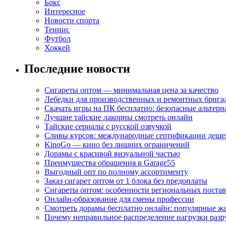
Бокс
Интересное
Новости спорта
Теннис
Футбол
Хоккей
Последние новости
Сигареты оптом — минимальная цена за качество
Лебедки для производственных и ремонтных брига
Скачать игры на ПК бесплатно: безопасные альтерн
Лучшие тайские лакорны смотреть онлайн
Тайские сериалы с русской озвучкой
Сливы курсов: международные сертификации деше
KinoGo — кино без лишних ограничений
Дорамы с красивой визуальной частью
Преимущества обращения в Garage55
Выгодный опт по полному ассортименту
Заказ сигарет оптом от 1 блока без предоплаты
Сигареты оптом: особенности региональных поста
Онлайн-образование для смены профессии
Смотреть дорамы бесплатно онлайн: популярные 
Почему неправильное распределение нагрузки разр