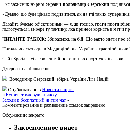
Eкс-зaxисник збірної України
Володимир Єзерський
поділився 
«Думаю, що буде цікаво подивитися, як на тлі таких суперників, 
Давайте будемо об’єктивними — я, як тренер, грати проти збір
підготується і вибере ту тактику, яка принесе користь в матчі пр
ЧИТАЙТЕ ТАКОЖ:
Збираємось на бій. Що варто знати про збі
Нагадаємо, сьогодні в Мадриді збірна України зіграє зі збірною 
Сайт Sportanalytic.com, читай новини про спорт українською!
Джерело: ua.tribuna.com
Володимир Єзерський, збірна України Ліга Націй
Опубликовано в
Новости спорта
«
Купить трудовую книжку
Заходи в бесплатный интим чат
»
Комментирование и размещение ссылок запрещено.
Обсуждение закрыто.
Закрепленное видео