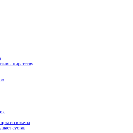
д
ативы пиратству
во
вок
жанры и сюжеты
ушает сустав