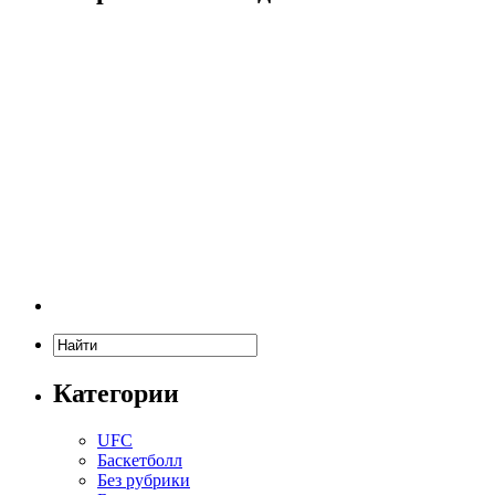
Категории
UFC
Баскетболл
Без рубрики