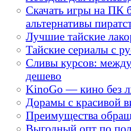
Скачать игры на ПК 
альтернативы пиратс
Лучшие тайские лако
Тайские сериалы с ру
Сливы курсов: межд
дешево
KinoGo — кино без 
Дорамы с красивой в
Преимущества обращ
Выгодный опт по по