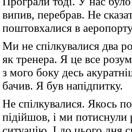
Програли тоді. У нас було
випив, перебрав. Не
сказа
поштовхалися в аеропорту
Ми не спілкувалися два ро
як тренера. Я це все розу
з мого боку десь акуратні
бачив. Я був напідпитку.
Не спілкувалися. Якось по
підійшов, і ми потиснули 
ситуацію. І до цього дня 