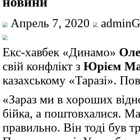
новини
Апрель 7, 2020
admin
Eкс-xaвбeк «Динaмo»
Оле
свій конфлікт з
Юрієм М
казахському «Таразі». Пов
«Зараз ми в хороших відн
бійка, а поштовхалися. М
правильно. Він тоді був т