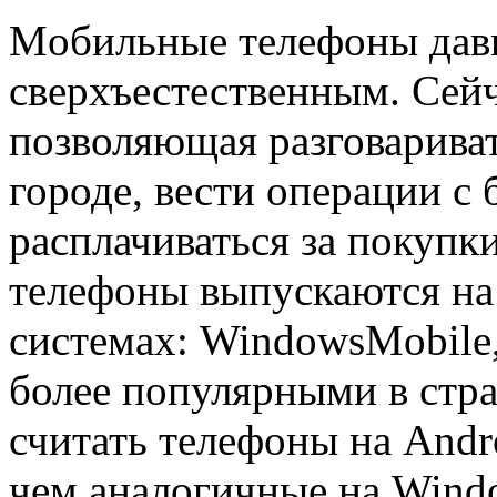
Мoбильныe тeлeфoны давн
сверхъестественным. Сейч
позволяющая разговарива
городе, вести операции с
расплачиваться за покупк
телефоны выпускаются на
системах: WindowsMobile,
более популярными в стр
считать телефоны на Andr
чем аналогичные на Windo