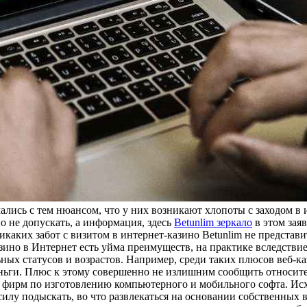
ались с тем нюансом, что у них возникают хлопоты с заходом в 
 не допускать, а информация, здесь
Betunlim зеркало
в этом зая
каких забот с визитом в интернет-казино Betunlim не представи
азино в Интернет есть уйма преимуществ, на практике вследстви
ых статусов и возрастов. Например, среди таких плюсов веб-к
ги. Плюс к этому совершенно не излишним сообщить относительн
 фирм по изготовлению компьютерного и мобильного софта. Исход
силу подыскать, во что развлекаться на основании собственных