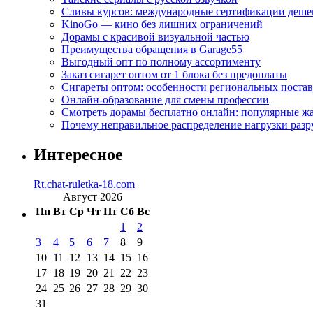
Сливы курсов: международные сертификации деше
KinoGo — кино без лишних ограничений
Дорамы с красивой визуальной частью
Преимущества обращения в Garage55
Выгодный опт по полному ассортименту
Заказ сигарет оптом от 1 блока без предоплаты
Сигареты оптом: особенности региональных поста
Онлайн-образование для смены профессии
Смотреть дорамы бесплатно онлайн: популярные 
Почему неправильное распределение нагрузки разр
Интересное
Rt.chat-ruletka-18.com
Август 2026
Пн
Вт
Ср
Чт
Пт
Сб
Вс
1
2
3
4
5
6
7
8
9
10
11
12
13
14
15
16
17
18
19
20
21
22
23
24
25
26
27
28
29
30
31