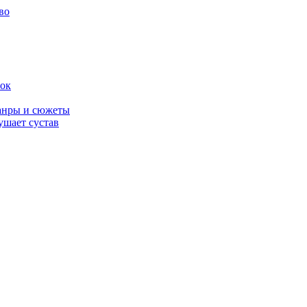
во
вок
жанры и сюжеты
ушает сустав