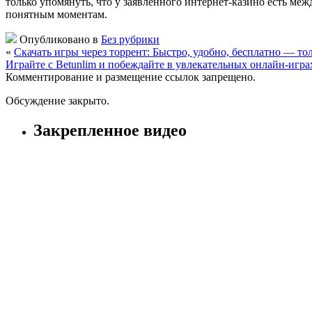
только упомянуть, что у заявленного интернет-казино есть меж
понятным моментам.
Опубликовано в
Без рубрики
«
Скачать игры через торрент: Быстро, удобно, бесплатно — то
Играйте с Betunlim и побеждайте в увлекательных онлайн-игра
Комментирование и размещение ссылок запрещено.
Обсуждение закрыто.
Закрепленное видео