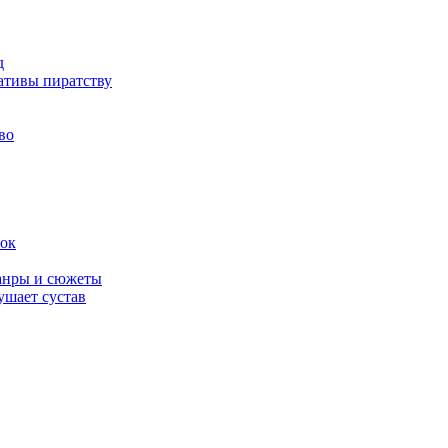
д
ативы пиратству
во
вок
жанры и сюжеты
ушает сустав