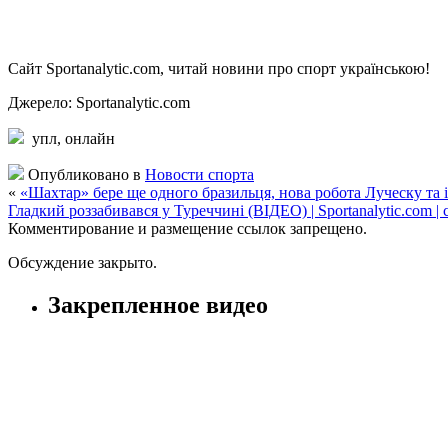
Сайт Sportanalytic.com, читай новини про спорт українською!
Джерело: Sportanalytic.com
упл,
онлайн
Опубликовано в
Новости спорта
«
«Шахтар» бере ще одного бразильця, нова робота Луческу та ін
Гладкий роззабивався у Туреччині (ВІДЕО) | Sportanalytic.com |
Комментирование и размещение ссылок запрещено.
Обсуждение закрыто.
Закрепленное видео