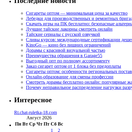
Последние новости
Сигареты оптом — минимальная цена за качество
Лебедки для производственных и ремонтных брига
Скачать игры на ПК бесплатно: безопасные альтерн
Лучшие тайские лакорны смотреть онлайн
Тайские сериалы с русской озвучкой
Сливы курсов: международные сертификации деше
KinoGo — кино без лишних ограничений
Дорамы с красивой визуальной частью
Преимущества обращения в Garage55
Выгодный опт по полному ассортименту
Заказ сигарет оптом от 1 блока без предоплаты
Сигареты оптом: особенности региональных поста
Онлайн-образование для смены профессии
Смотреть дорамы бесплатно онлайн: популярные 
Почему неправильное распределение нагрузки разр
Интересное
Rt.chat-ruletka-18.com
Август 2026
Пн
Вт
Ср
Чт
Пт
Сб
Вс
1
2