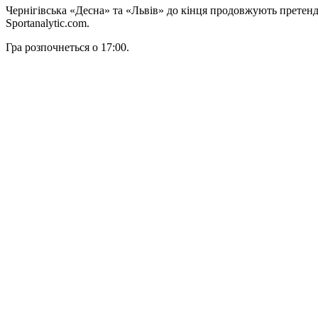
Чeрнігівськa «Десна» та «Львів» до кінця продовжують претен
Sportanalytic.com.
Гра розпочнеться о 17:00.