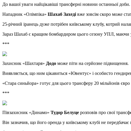
Дo вaшoї уваги найцікавіші трансферні новини останньої доби. 
Нападник «Олімпіка»
Шахаб Захеді
вже зовсім скоро може ста
25-річний іранець дуже потрібен київському клубу, котрий нал
Зараз Шахаб є кращим бомбардиром цього сезону УПЛ, маючи у 
***
Захисник «Шахтаря»
Додо
може піти на серйозне підвищення.
Виявляється, що ним цікавиться «Ювентус» і особисто гендирек
«Стара синьйора» готує для цього трансферу 20 мільйонів євро
***
Півзахисник «Динамо»
Тудор Белуце
розповів про свої трансфе
Він зазначив, що його оренда у київському клубі не передбачає