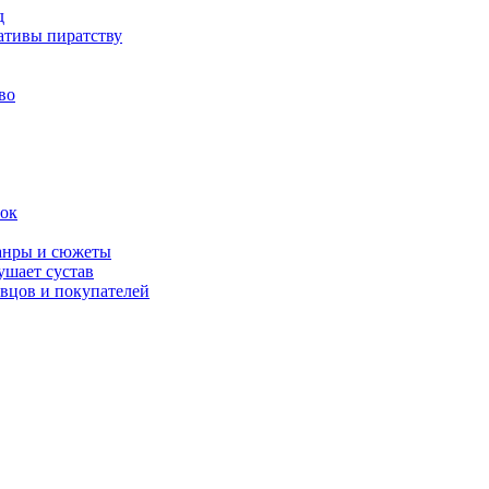
д
ативы пиратству
во
вок
жанры и сюжеты
ушает сустав
вцов и покупателей