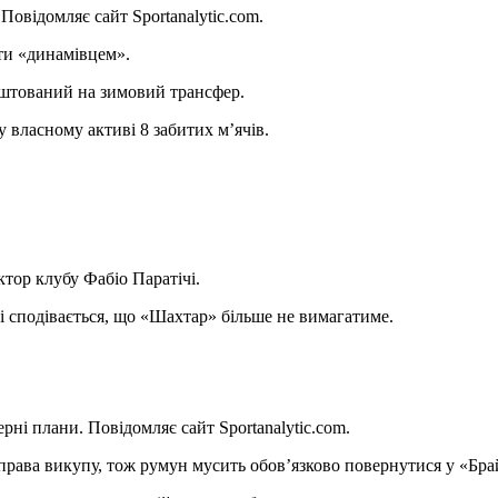
Повідомляє сайт Sportanalytic.com.
ти «динамівцем».
аштований на зимовий трансфер.
власному активі 8 забитих м’ячів.
тор клубу Фабіо Паратічі.
 і сподівається, що «Шахтар» більше не вимагатиме.
рні плани. Повідомляє сайт Sportanalytic.com.
 права викупу, тож румун мусить обов’язково повернутися у «Бра