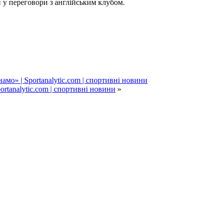
и у переговори з англійським клубом.
мо» | Sportanalytic.com | спортивні новини
tanalytic.com | спортивні новини
»