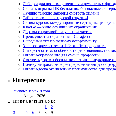
Лебедки для производственных и ремонтных брига
Скачать игры на ПК бесплатно: безопасные альтерн
Лучшие тайские лакорны смотреть онлайн
Тайские сериалы с русской озвучкой
Сливы курсов: международные сертификации деше
KinoGo — кино без лишних ограничений
Дорамы с красивой визуальной частью
Преимущества обращения в Garage55
Выгодный опт по полному ассортименту
Заказ сигарет оптом от 1 блока без предоплаты
Сигареты оптом: особенности региональных поста
Онлайн-образование для смены профессии
Смотреть дорамы бесплатно онлайн: популярные 
Почему неправильное распределение нагрузки разр
Онлайн-доска объявлений: преимущества для прода
Интересное
Rt.chat-ruletka-18.com
Август 2026
Пн
Вт
Ср
Чт
Пт
Сб
Вс
1
2
3
4
5
6
7
8
9