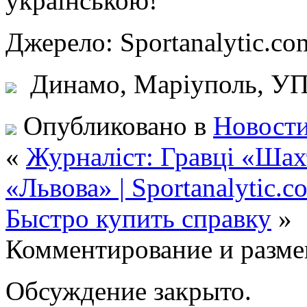
українською!
Джерело: Sportanalytic
Динамо, Маріуполь,
У
Опубликовано в
Новости
«
Журналіст: Гравці «Ша
«Львова» | Sportanalytic.
Быстро купить справку
»
Комментирование и разме
Обсуждение закрыто.