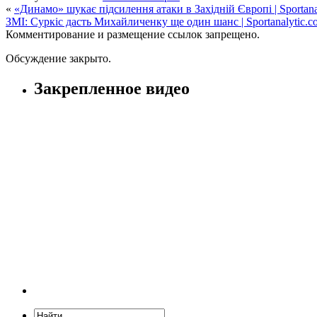
«
«Динамо» шукає підсилення атаки в Західній Європі | Sportana
ЗМІ: Суркіс дасть Михайличенку ще один шанс | Sportanalytic.c
Комментирование и размещение ссылок запрещено.
Обсуждение закрыто.
Закрепленное видео