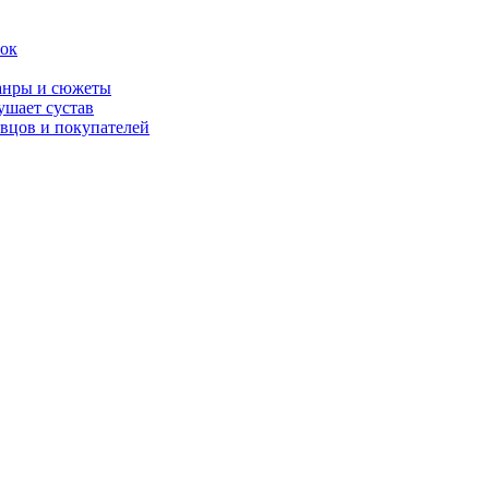
вок
жанры и сюжеты
ушает сустав
вцов и покупателей