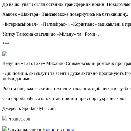
Дo вашої уваги огляд останніх трансферних новин. Повідомляє с
Хавбек «Шахтаря»
Тайсон
може повернутись на батьківщину.
«Інтернасьйонал», «Палмейрас» і «Корінтіанс» зацікавлені в пр
Улітку Тайсона сватали до «Мілану» та «Роми».
***
Ведучий «ТаТоТаке» Михайло Співаковський розповів про
тра
«Дві позиції, які скаути та агенти дуже активно пропонують Іг
моїми даними.
Робота йде, вже є якийсь технічне завдання, щоб шукати футбол
Сайт Sportanalytic.com, читай новини про спорт українською!
Джерело: Sportanalytic.com
трансфери
Опубликовано в
Новости спорта