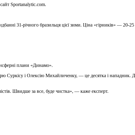
айт Sportanalytic.com.
идбанні 31-річного бразильця цієї зими. Ціна «гірників» — 20-25
нсферні плани «Динамо».
орю Суркісу і Олексію Михайличенку, — це десятка і нападник. Д
істів. Швидше за все, буде чистка», — каже експерт.