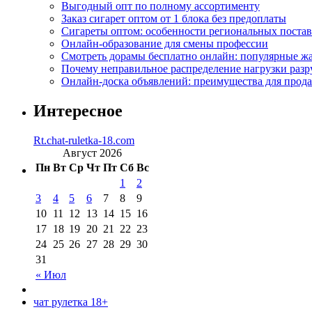
Выгодный опт по полному ассортименту
Заказ сигарет оптом от 1 блока без предоплаты
Сигареты оптом: особенности региональных поста
Онлайн-образование для смены профессии
Смотреть дорамы бесплатно онлайн: популярные 
Почему неправильное распределение нагрузки разр
Онлайн-доска объявлений: преимущества для прода
Интересное
Rt.chat-ruletka-18.com
Август 2026
Пн
Вт
Ср
Чт
Пт
Сб
Вс
1
2
3
4
5
6
7
8
9
10
11
12
13
14
15
16
17
18
19
20
21
22
23
24
25
26
27
28
29
30
31
« Июл
чат рулетка 18+