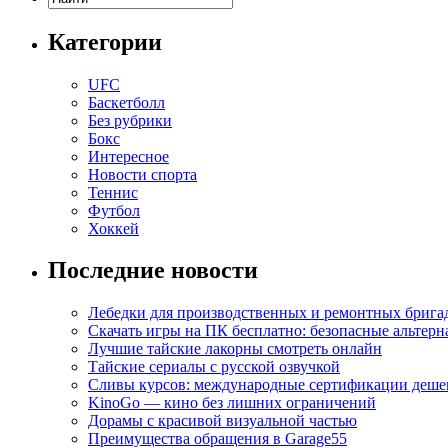
Категории
UFC
Баскетболл
Без рубрики
Бокс
Интересное
Новости спорта
Теннис
Футбол
Хоккей
Последние новости
Лебедки для производственных и ремонтных брига
Скачать игры на ПК бесплатно: безопасные альтерн
Лучшие тайские лакорны смотреть онлайн
Тайские сериалы с русской озвучкой
Сливы курсов: международные сертификации деше
KinoGo — кино без лишних ограничений
Дорамы с красивой визуальной частью
Преимущества обращения в Garage55