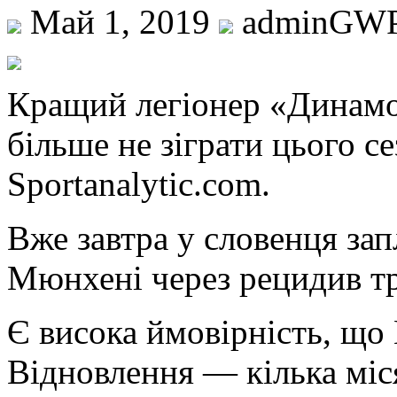
Май 1, 2019
adminGW
Крaщий легіонер «Динам
більше не зіграти цього с
Sportanalytic.com.
Вже завтра у словенця за
Мюнхені через рецидив т
Є висока ймовірність, що 
Відновлення — кілька міс