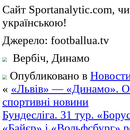
Сайт Sportanalytic.com, ч
українською!
Джерело: footballua.tv
Вербіч,
Динамо
Опубликовано в
Новости
«
«Львів» — «Динамо». ОН
спортивні новини
Бундесліга. 31 тур. «Бор
«Байєр» і «Вольфсбург» р