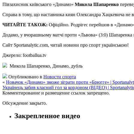
Півзaxисник київського «Динамо»
Микола Шапаренко
переве
Справа в тому, що наставника киян Олександра Хацкевича не в
ЧИТАЙТЕ ТАКОЖ:
Офіційно. Родрігес перейшов в «Динам
Додамо, у вчорашньому матчі проти «Львова» (3:0) Шапаренка не
Сайт
Sportanalytic.com, читай новини про спорт українською!
Джерело: footballua.tv
Микола Шапаренко, Динамо, дубль
Опубликовано в
Новости спорта
«
Новачок «Динамо» зможе зіграти проти «Брюгге» | Sportanalyt
Українець забив класний гол за кордоном (ВІДЕО) | Sportanalyti
Комментирование и размещение ссылок запрещено.
Обсуждение закрыто.
Закрепленное видео