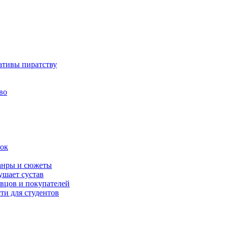
ативы пиратству
во
вок
жанры и сюжеты
ушает сустав
вцов и покупателей
ти для студентов