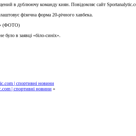
дений в дублюючу команду киян. Повідомляє сайт Sportanalytic.c
лаштовує фізична форма 20-річного хавбека.
о» (ФОТО)
 було в заявці «біло-синіх».
ic.com | спортивні новини
c.com | спортивні новини
»