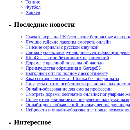
Теннис
Футбол
Хоккей
Последние новости
Скачать игры на ПК бесплатно: безопасные альтерн
Лучшие тайские лакорны смотреть онлайн
Тайские сериалы с русской озвучкой
Сливы курсов: международные сертификации деше
KinoGo — кино без лишних ограничений
Дорамы с красивой визуальной частью
Преимущества обращения в Garage55
Выгодный опт по полному ассортименту
Заказ сигарет оптом от 1 блока без предоплаты
Сигареты оптом: особенности региональных поста
Онлайн-образование для смены профессии
Смотреть дорамы бесплатно онлайн: популярные 
Почему неправильное распределение нагрузки разр
Онлайн-доска объявлений: преимущества для прода
Нейросети и онлайн-образование: новые возможнос
Интересное