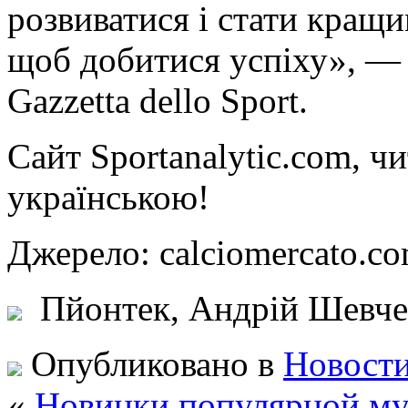
розвиватися і стати кращ
щоб добитися успіху», — 
Gazzetta dello Sport.
Сайт
Sportanalytic.com, ч
українською!
Джерело: calciomercato
Пйонтек, Андрій Шевчен
Опубликовано в
Новости
«
Новинки популярной му