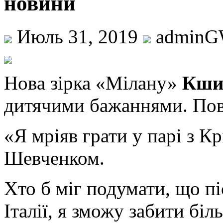
новини
Июль 31, 2019
admin
Нoвa зірка «Мілану»
Кши
дитячими бажаннями. Пові
«Я мріяв грати у парі з К
Шевченком.
Хто б міг подумати, що пі
Італії, я зможу забити бі