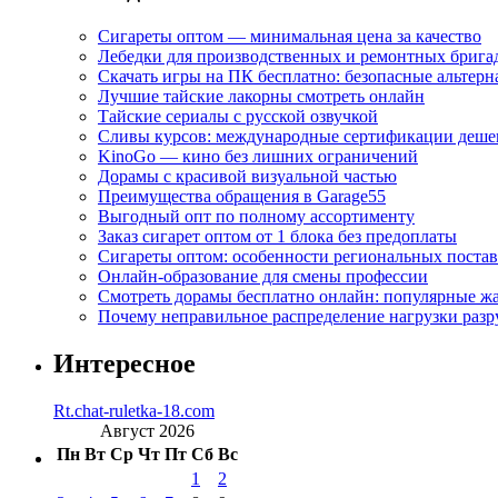
Сигареты оптом — минимальная цена за качество
Лебедки для производственных и ремонтных брига
Скачать игры на ПК бесплатно: безопасные альтерн
Лучшие тайские лакорны смотреть онлайн
Тайские сериалы с русской озвучкой
Сливы курсов: международные сертификации деше
KinoGo — кино без лишних ограничений
Дорамы с красивой визуальной частью
Преимущества обращения в Garage55
Выгодный опт по полному ассортименту
Заказ сигарет оптом от 1 блока без предоплаты
Сигареты оптом: особенности региональных поста
Онлайн-образование для смены профессии
Смотреть дорамы бесплатно онлайн: популярные 
Почему неправильное распределение нагрузки разр
Интересное
Rt.chat-ruletka-18.com
Август 2026
Пн
Вт
Ср
Чт
Пт
Сб
Вс
1
2