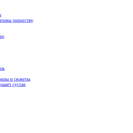
д
ативы пиратству
во
вок
жанры и сюжеты
ушает сустав