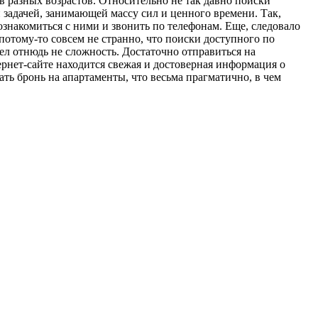
 разных возрастов. Относительно не так давно поиски
задачей, занимающей массу сил и ценного времени. Так,
знакомиться с ними и звонить по телефонам. Еще, следовало
 потому-то совсем не странно, что поиски доступного по
ел отнюдь не сложность. Достаточно отправиться на
рнет-сайте находится свежая и достоверная информация о
ать бронь на апартаменты, что весьма прагматично, в чем