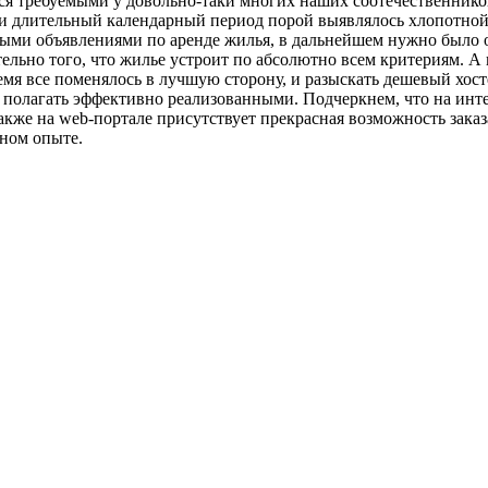
я требуемыми у довольно-таки многих наших соотечественников
и длительный календарный период порой выявлялось хлопотной 
ными объявлениями по аренде жилья, в дальнейшем нужно было о
тельно того, что жилье устроит по абсолютно всем критериям. А
мя все поменялось в лучшую сторону, и разыскать дешевый хост
 полагать эффективно реализованными. Подчеркнем, что на инте
акже на web-портале присутствует прекрасная возможность заказ
ном опыте.