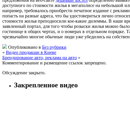
предложения на веб-сайте
дешевый хостел
определенно выявятс
доступного по стоимости жилья в мегаполисе на небольшой ил
например, требовалось приобрести печатное издание с реклам
попасть на разные адреса, что бы удостовериться лично относи
стоимости жилья преподносили кое-какие дилеммы. В наше вре
заявленный портал, для того чтобы розыски жилья можно было
гостинице в общих чертах, и о номерах в отдельном порядке. Т
чрезвычайно многие обычные люди уже убедились на собствен
Опубликовано в
Без рубрики
«
Видео продакшн в Киеве
Брендирование авто, реклама на авто
»
Комментирование и размещение ссылок запрещено.
Обсуждение закрыто.
Закрепленное видео