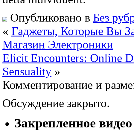
Опубликовано в
Без руб
«
Гаджеты, Которые Вы За
Магазин Электроники
Elicit Encounters: Online D
Sensuality
»
Комментирование и разме
Обсуждение закрыто.
Закрепленное видео