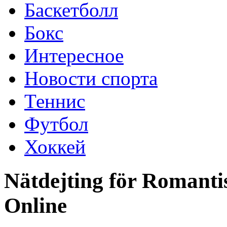
Баскетболл
Бокс
Интересное
Новости спорта
Теннис
Футбол
Хоккей
Nätdejting för Romanti
Online