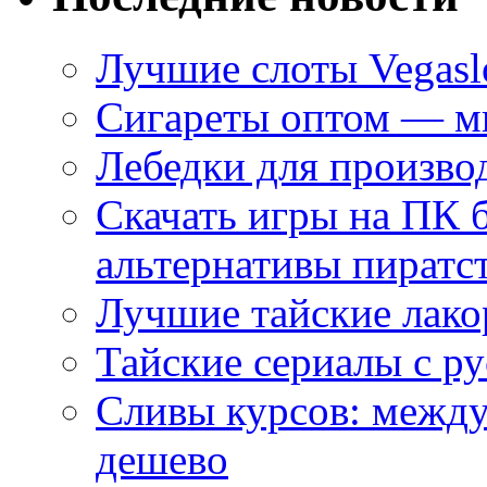
Лучшие слоты Vegasl
Сигареты оптом — ми
Лебедки для произво
Скачать игры на ПК 
альтернативы пиратс
Лучшие тайские лако
Тайские сериалы с ру
Сливы курсов: межд
дешево