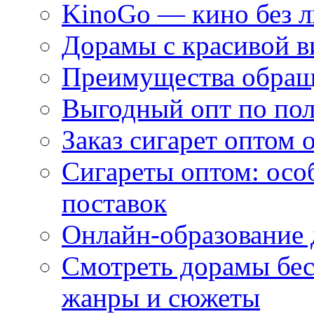
KinoGo — кино без 
Дорамы с красивой в
Преимущества обращ
Выгодный опт по по
Заказ сигарет оптом 
Сигареты оптом: осо
поставок
Онлайн-образование 
Смотреть дорамы бес
жанры и сюжеты