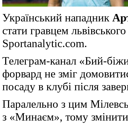
Укрaїнський нападник
Ар
стати гравцем львівського
Sportanalytic.com.
Телеграм-канал «Бий-біжи
форвард не зміг домовити
посаду в клубі після заве
Паралельно з цим Мілевсь
з «Минаєм», тому змінити