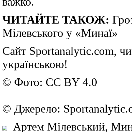
важко.
ЧИТАЙТЕ ТАКОЖ:
Гроз
Мілевського у «Минаї»
Сайт Sportanalytic.com, ч
українською!
© Фото: CC BY 4.0
© Джерело: Sportanalyt
Артем Мілевський, Мин