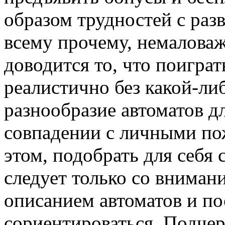
образом трудностей с раз
всему прочему, немалов
доводится то, что поиграт
реалистично без какой-ли
разнообразие автоматов д
совпадении с личными по
этом, подобрать для себя 
следует только со вниман
описанием автоматов и п
сориентироваться. Подчер