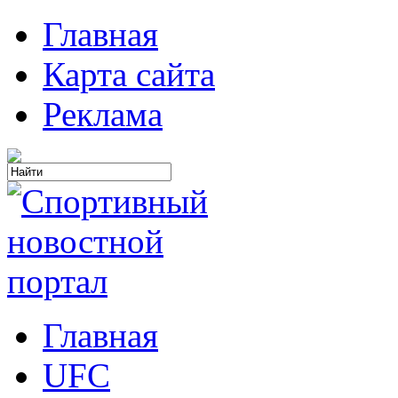
Главная
Карта сайта
Реклама
Главная
UFC