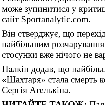
може зупинитися у критиц
сайт Sportanalytic.com.
Він стверджує, що перехі
найбільшим розчаруванням
стосунки вже нічого не вар
Палкін додав, що найбіль
«Шахтаря» стала смерть к
Сергія Ателькіна.
ЧИТАЙТЕ ТАКОЖ:
Палк