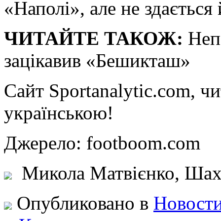
«Наполі», але не здається
ЧИТАЙТЕ ТАКОЖ:
Неп
зацікавив «Бешикташ»
Сайт Sportanalytic.com, ч
українською!
Джерело: footboom.co
Микола Матвієнко, Шахт
Опубликовано в
Новости