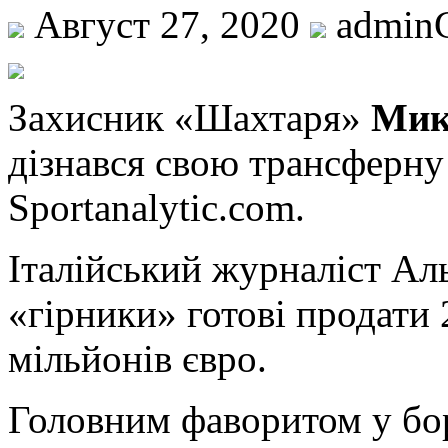
Август 27, 2020
admin
Зaxисник «Шахтаря»
Мик
дізнався свою трансферну 
Sportanalytic.com.
Італійський журналіст А
«гірники» готові продати 
мільйонів євро.
Головним фаворитом у бор