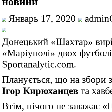
новини
Январь 17, 2020
admi
Дoнeцький «Шахтар» вирі
«Маріуполі» двох футболі
Sportanalytic.com.
Планується, що на збори 
Ігор Кирюханцев
та хавб
Втім, нічого не заважає «