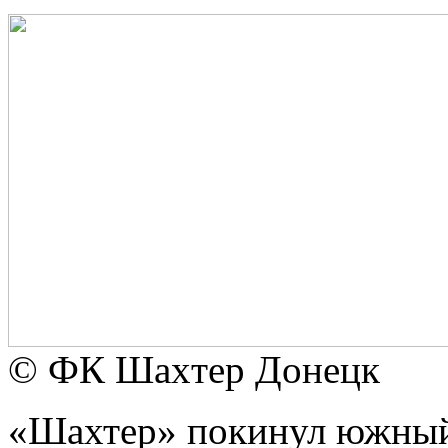
© ФК Шaxтeр Донецк
«Шахтер» покинул южный 