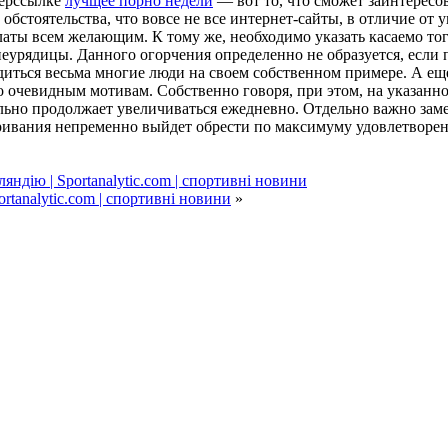
перссылке
лучщее порно недели
— вот то, что сможет заинтерес
 обстоятельства, что вовсе не все интернет-сайты, в отличие о
латы всем желающим. К тому же, необходимо указать касаемо тог
еурядицы. Данного огорчения определенно не образуется, если
диться весьма многие люди на своем собственном примере. А еще
о очевидным мотивам. Собственно говоря, при этом, на указанн
льно продолжает увеличиваться ежедневно. Отдельно важно заме
тривания непременно выйдет обрести по максимуму удовлетворен
яндію | Sportanalytic.com | спортивні новини
ortanalytic.com | спортивні новини
»