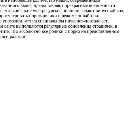
овать наибольшее количество наших современников
т указанного выше, предоставляют прекрасные возможности
о, что кое-какие web-ресурсы с порно передают вирусный код,
 просматривать порно-ролики в режиме онлайн на
 упомянем, что на специальном интернет-портале есть
ом сайте выполняются регулярные обновления страничек, в
тить, что абсолютно все ролики с порно на представленном
ия и радости!