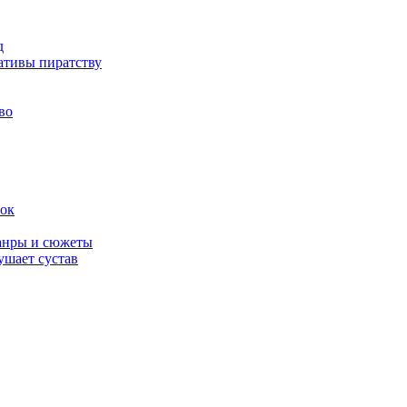
д
ативы пиратству
во
вок
жанры и сюжеты
ушает сустав