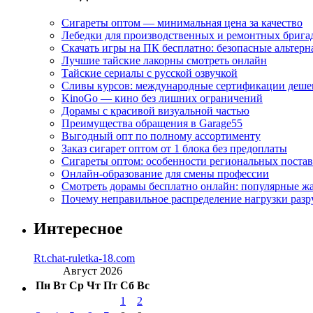
Сигареты оптом — минимальная цена за качество
Лебедки для производственных и ремонтных брига
Скачать игры на ПК бесплатно: безопасные альтерн
Лучшие тайские лакорны смотреть онлайн
Тайские сериалы с русской озвучкой
Сливы курсов: международные сертификации деше
KinoGo — кино без лишних ограничений
Дорамы с красивой визуальной частью
Преимущества обращения в Garage55
Выгодный опт по полному ассортименту
Заказ сигарет оптом от 1 блока без предоплаты
Сигареты оптом: особенности региональных поста
Онлайн-образование для смены профессии
Смотреть дорамы бесплатно онлайн: популярные 
Почему неправильное распределение нагрузки разр
Интересное
Rt.chat-ruletka-18.com
Август 2026
Пн
Вт
Ср
Чт
Пт
Сб
Вс
1
2