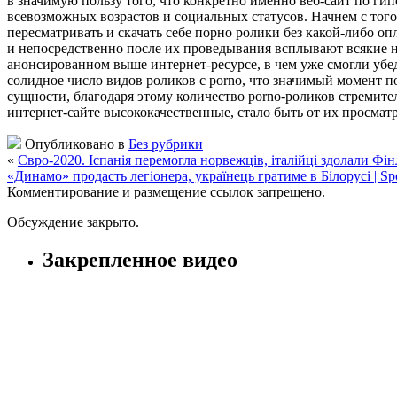
в значимую пользу того, что конкретно именно веб-сайт по ги
всевозможных возрастов и социальных статусов. Начнем с того
пересматривать и скачать себе порно ролики без какой-либо оп
и непосредственно после их проведывания всплывают всякие н
анонсированном выше интернет-ресурсе, в чем уже смогли убе
солидное число видов роликов с porno, что значимый момент п
сущности, благодаря этому количество porno-роликов стремите
интернет-сайте высококачественные, стало быть от их просма
Опубликовано в
Без рубрики
«
Євро-2020. Іспанія перемогла норвежців, італійці здолали Фінл
«Динамо» продасть легіонера, українець гратиме в Білорусі | Sp
Комментирование и размещение ссылок запрещено.
Обсуждение закрыто.
Закрепленное видео