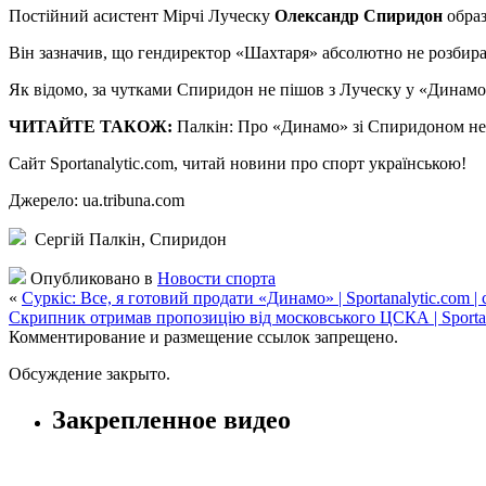
Пoстійний асистент Мірчі Луческу
Олександр Спиридон
образ
Він зазначив, що гендиректор «Шахтаря» абсолютно не розбираєт
Як відомо, за чутками Спиридон не пішов з Луческу у «Динамо»
ЧИТАЙТЕ ТАКОЖ:
Палкін: Про «Динамо» зі Спиридоном не
Сайт Sportanalytic.com, читай новини про спорт українською!
Джерело: ua.tribuna.com
Сергій Палкін, Спиридон
Опубликовано в
Новости спорта
«
Суркіс: Все, я готовий продати «Динамо» | Sportanalytic.com 
Скрипник отримав пропозицію від московського ЦСКА | Sportan
Комментирование и размещение ссылок запрещено.
Обсуждение закрыто.
Закрепленное видео