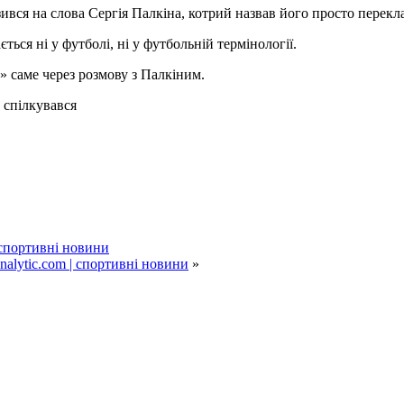
ився на слова Сергія Палкіна, котрий назвав його просто перекла
ься ні у футболі, ні у футбольній термінології.
 саме через розмову з Палкіним.
 спілкувався
| спортивні новини
alytic.com | спортивні новини
»