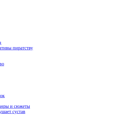
д
ативы пиратству
во
вок
жанры и сюжеты
ушает сустав