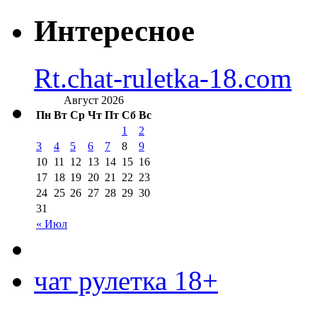
Интересное
Rt.chat-ruletka-18.com
Август 2026
Пн
Вт
Ср
Чт
Пт
Сб
Вс
1
2
3
4
5
6
7
8
9
10
11
12
13
14
15
16
17
18
19
20
21
22
23
24
25
26
27
28
29
30
31
« Июл
чат рулетка 18+