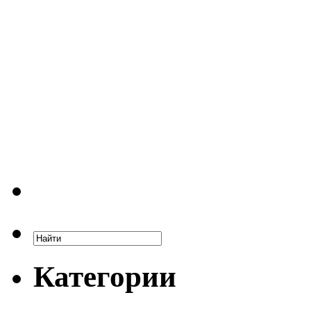
Категории