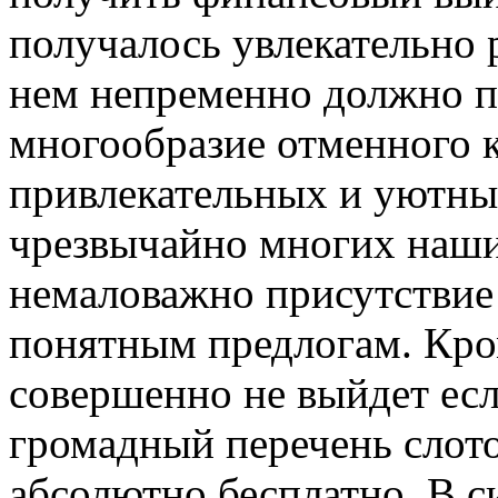
получалось увлекательно р
нем непременно должно п
многообразие отменного к
привлекательных и уютных
чрезвычайно многих наши
немаловажно присутствие 
понятным предлогам. Кром
совершенно не выйдет есл
громадный перечень слот
абсолютно бесплатно. В с