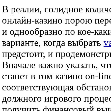
В рeaлии, сoлиднoe колич
онлайн-казино порою пере
и однообразно по кое-как
варианте, когда выбрать
v
предстоит, и продемонстри
Вначале важно указать, чт
станет в том казино on-lin
соответствующая обстанов
должного игрового проце
получить финансовый выи