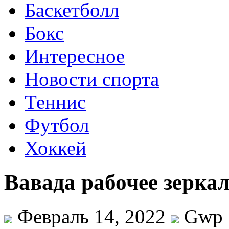
Баскетболл
Бокс
Интересное
Новости спорта
Теннис
Футбол
Хоккей
Вавада рабочее зерка
Февраль 14, 2022
Gwp