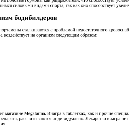
а половые гормоны как раздражители, что способствует усилен
щимся силовыми видами спорта, так как оно способствует уве
низм бодибилдеров
ортсмены сталкиваются с проблемой недостаточного кровоснаб
ра воздействует на организм следующим образом:
т-магазине Megafarma. Виагра в таблетках, как и прочие специ
препарата, рассчитываются индивидуально. Лекарство виагра не
ния.