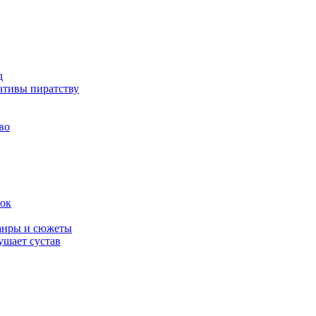
д
ативы пиратству
во
вок
жанры и сюжеты
ушает сустав