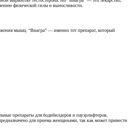
ной выработке тестостерона. Но “Виагра” — это лекарство,
личению физической силы и выносливости.
жения мышц. “Виагра” — именно тот препарат, который
альные препараты для бодибилдеров и пауэрлифтеров,
 предназначено для приема женщинами, так как может привести