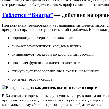
гипоталамус-гипофиз-яички. Активные компоненты действуют н
которое также необходимо и людям, профессионально занимаю
Таблетки “Виагра”
— действие на орга
При активных тренировках и наращивании мышечной массы сп
прекрасно справляется с решением этой проблемы. Новая виаг
нормализует артериальное давление;
снижает резистентность сосудов в легких;
активизирует ток крови по коронарным сосудам;
повышает функциональность эндотелия;
стимулирует кровообращение в скелетных мышцах;
облегчает работу сердца.
В Казахстане спортсмены могут купить виагру в нашем интерне
принимается курсом, длительность которого, как и дозировка 
к гормональному сбою и спровоцировать необратимые измене