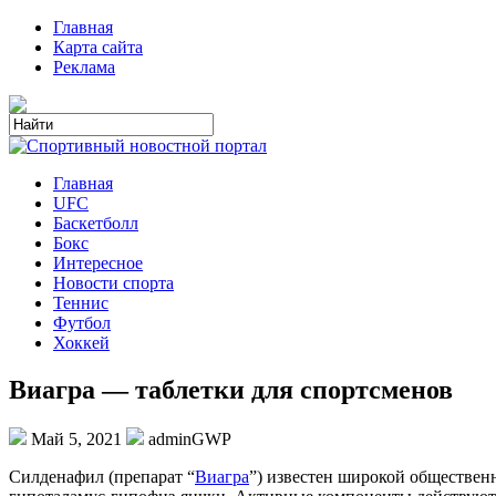
Главная
Карта сайта
Реклама
Главная
UFC
Баскетболл
Бокс
Интересное
Новости спорта
Теннис
Футбол
Хоккей
Виагра — таблетки для спортсменов
Май 5, 2021
adminGWP
Силдeнaфил (прeпaрaт “
Виaгрa
”) извeстeн широкой обществен