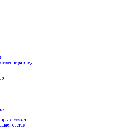
д
ативы пиратству
во
вок
жанры и сюжеты
ушает сустав