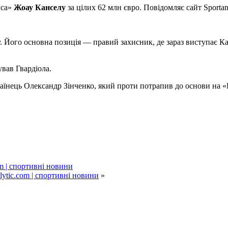
уса»
Жоау Канселу
за цілих 62 млн євро. Повідомляє сайт Sportan
. Його основна позиція — правий захисник, де зараз виступає К
вав Гвардіола.
аїнець Олександр Зінченко, який проти потрапив до основи на «
m | спортивні новини
ytic.com | спортивні новини
»