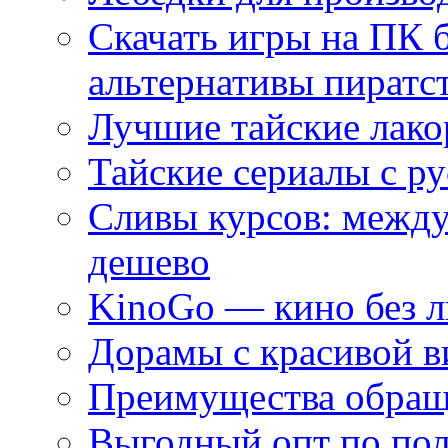
Скачать игры на ПК 
альтернативы пиратс
Лучшие тайские лако
Тайские сериалы с ру
Сливы курсов: межд
дешево
KinoGo — кино без 
Дорамы с красивой в
Преимущества обращ
Выгодный опт по по