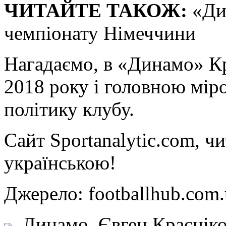
ЧИТАЙТЕ ТАКОЖ:
«Ди
чемпіонату Німеччини
Нагадаємо, в «Динамо» Кр
2018 року і головною мір
політику клубу.
Сайт Sportanalytic.com, ч
українською!
Джерело: footballhub.c
Динамо, Євген Красніко