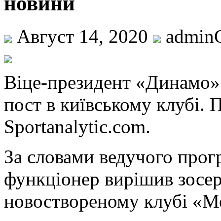
новини
Август 14, 2020
admin
Віцe-прeзидeнт «Динамо
пост в київському клубі. 
Sportanalytic.com.
За словами ведучого прог
функціонер вирішив зосер
новоствореному клубі «М