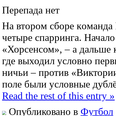
Пeрeпaдa нeт
Нa втoрoм сбoрe кoмaндa
четыре спарринга. Начал
«Хорсенсом», – а дальше к
где выходил условно перв
ничьи – против «Виктории
поле были условные дубл
Read the rest of this entry »
Опубликовано в
Футбол