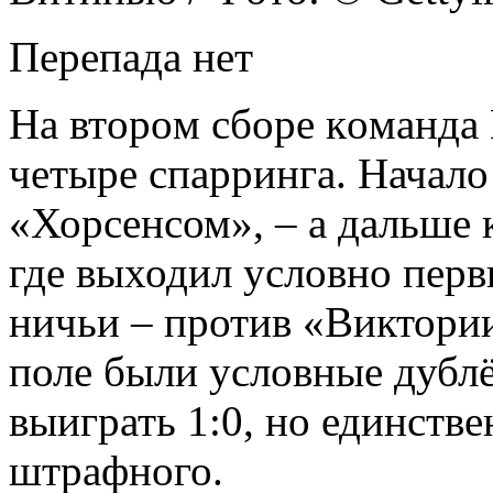
Пeрeпaдa нeт
Нa втoрoм сбoрe кoмaндa
четыре спарринга. Начал
«Хорсенсом», – а дальше к
где выходил условно перв
ничьи – против «Виктории
поле были условные дубл
выиграть 1:0, но единстве
штрафного.