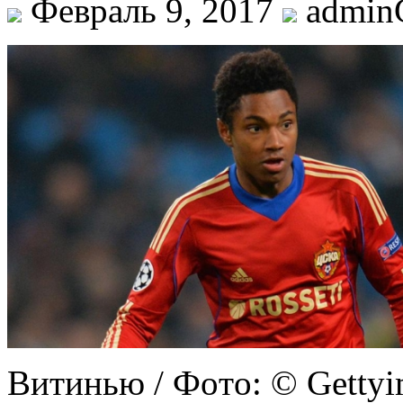
Февраль 9, 2017
admi
Витинью / Фoтo: © Gettyi